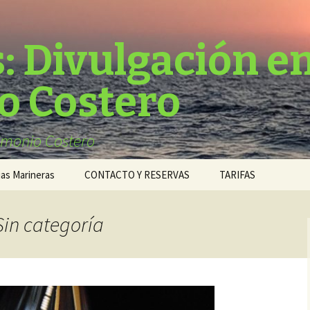
: Divulgación e
o Costero
imonio Costero
ias Marineras
CONTACTO Y RESERVAS
TARIFAS
Tarifas Centros
Educativos
Sin categoría
Tarifas Particulares y
Grupos familiares