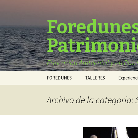
Foredunes
Patrimoni
Educación Ambiental y en Patr
Saltar
FOREDUNES
TALLERES
Experienc
al
contenido
FOREDUNES en los
Talleres Escolares
medios
Archivo de la categoría: 